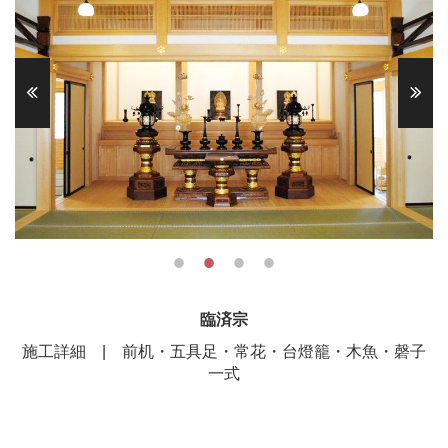
臨済宗
施工詳細 | 前机・五具足・常花・台燈籠・木魚・磬子
一式