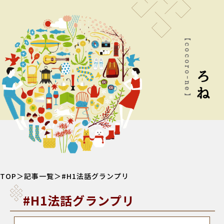
【cocoro-ne】
こころね
TOP
＞
記事一覧
＞#H1法話グランプリ
#H1法話グランプリ