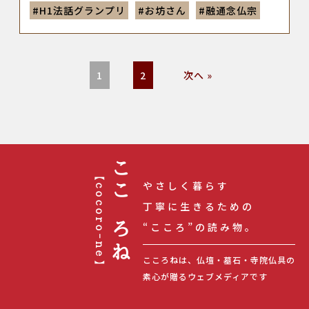
#
H1法話グランプリ
#
お坊さん
#
融通念仏宗
1
2
次へ »
【cocoro-ne】
こころね
やさしく暮らす
丁寧に生きるための
“こころ”の読み物。
こころねは、仏壇・墓石・寺院仏具の
素心が贈るウェブメディアです