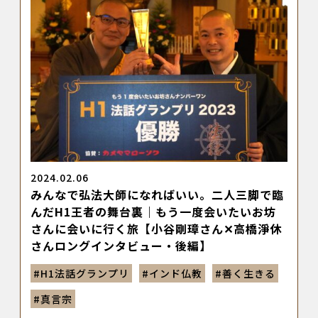
2024.02.06
みんなで弘法大師になればいい。二人三脚で臨
んだH1王者の舞台裏｜もう一度会いたいお坊
さんに会いに行く旅【小谷剛璋さん✕高橋淨休
さんロングインタビュー・後編】
#
H1法話グランプリ
#
インド仏教
#
善く生きる
#
真言宗