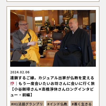
2024.02.06
連鎖するご縁。カジュアル出家が仏教を変える
｜もう一度会いたいお坊さんに会いに行く旅
【小谷剛璋さん✕高橋淨休さんロングインタビ
ュー・前編】
#
H1法話グランプリ
#
インド仏教
#
善く生きる