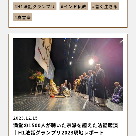
#
H1法話グランプリ
#
インド仏教
#
善く生きる
#
真言宗
2023.12.15
満堂の1500人が聴いた宗派を超えた法話競演
｜H1法話グランプリ2023現地レポート