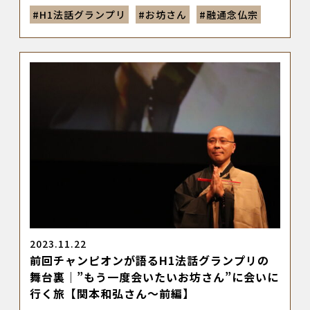
#
H1法話グランプリ
#
お坊さん
#
融通念仏宗
2023.11.22
前回チャンピオンが語るH1法話グランプリの
舞台裏｜”もう一度会いたいお坊さん”に会いに
行く旅【関本和弘さん～前編】