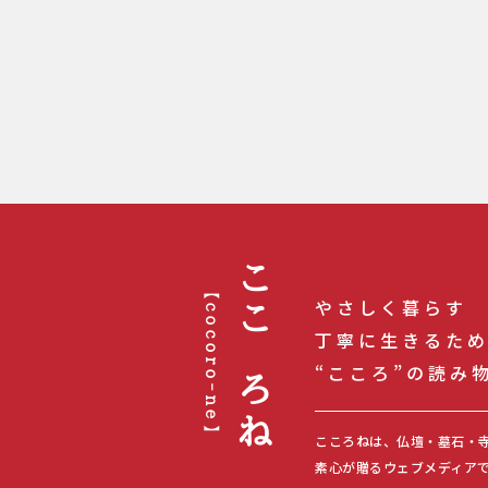
【cocoro-ne】
こころね
やさしく暮らす
丁寧に生きるた
“こころ”の読み
こころねは、仏壇・墓石・
素心が贈るウェブメディア