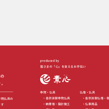
produced by
皆さまの「心」を
支えるお手伝い
めの
物。
寺院・仏具
仏壇・仏具
各宗派御寺院仏具
各宗派御仏壇・
寺院仏具の
納骨壇・設計施工
仏事用品
です