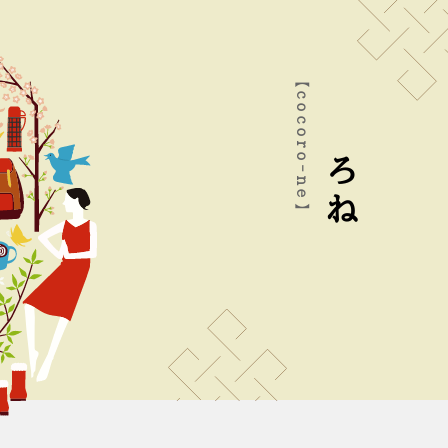
【cocoro-ne】
こころね