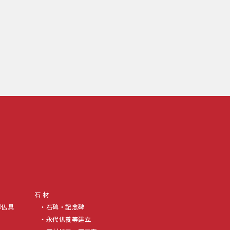
石 材
御仏具
石碑・記念碑
永代供養等建立