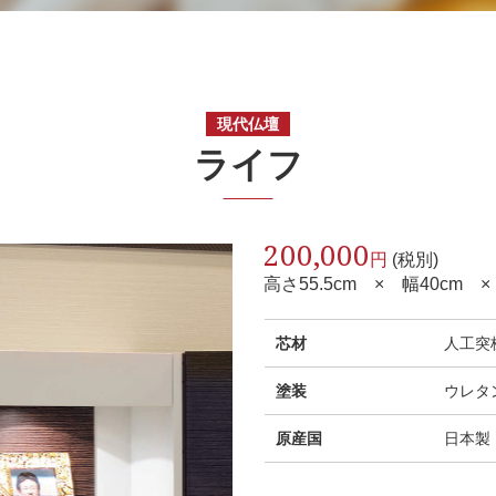
現代仏壇
ライフ
200,000
円
(税別)
高さ55.5cm × 幅40cm 
芯材
人工突板
塗装
ウレタ
原産国
日本製